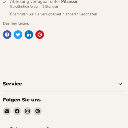
Abholung verfügbar unter
Pilzessin
Gewöhnlich fertig in 2 Stunden
Überprüfen Sie die Verfügbarkeit in anderen Geschäften
Das hier teilen:
Service
Folgen Sie uns
Email
Finden
Finden
Finden
Pilzessin.at
Sie
Sie
Sie
-
uns
uns
uns