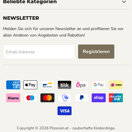
zauberhafte
auf
auf
auf
Beliebte Kategorien
Kinderdinge
Facebook
Instagram
Pinterest
NEWSLETTER
Melden Sie sich für unseren Newsletter an und profitieren Sie vor
allen Anderen von Angeboten und Rabatten!
Registrieren
Email-Adresse
Copyright © 2026 Pilzessin.at - zauberhafte Kinderdinge.